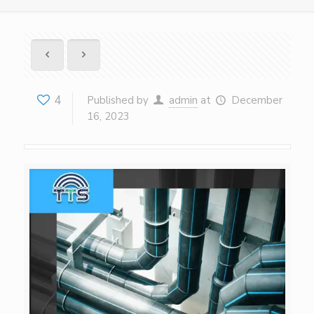
4
Published by
admin
at
December
16, 2023