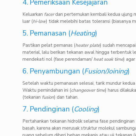
4. Pemeriksaan Kesejajaran
Keluarkan
facer
dan pertemukan kembali kedua ujung mat
luar (
hi-low
) tidak melebihi batas toleransi (biasanya 
5. Pemanasan (
Heating
)
Pastikan pelat pemanas (
heater plate
) sudah mencapai
material, lalu berikan tekanan awal hingga terbentuk l
mendekati nol (fase perendaman/
heat soak time
) aga
6. Penyambungan (
Fusion/Joining
)
Setelah waktu pemanasan selesai, tarik mundur kedua 
Waktu pemindahan ini (
changeover time
) harus dilaku
(tekanan
fusion
) dan tahan.
7. Pendinginan (
Cooling
)
Pertahankan tekanan hidrolik selama fase pendingina
basah, karena akan merusak struktur molekul sambunga
ruang sebelum diberi beban mekanis atau uji tekanan (