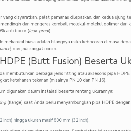
yang disyaratkan, pelat pemanas dilepaskan, dan kedua ujung ter
al mendingin dan mengeras kembali, molekul-molekul polimer dari
% anti bocor (
leak-proof
).
 mekanikal biasa adalah hilangnya risiko kebocoran di masa depa
nance
) menjadi sangat minim.
a HDPE (Butt Fusion) Beserta U
 membutuhkan berbagai jenis fitting atau aksesoris pipa HDPE. B
gkat ketahanan tekanan (misalnya PN 10 dan PN 16).
m digunakan dalam instalasi beserta rentang ukurannya:
ring
(flange) saat Anda perlu menyambungkan pipa HDPE dengan 
2 inch) hingga ukuran masif 800 mm (32 inch).