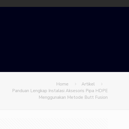
Home
Artikel
Panduan Lengkap Instalasi Aksesoris Pipa HDPE
Menggunakan Metode Butt Fusion