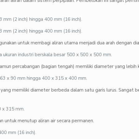
rah aliran dalam sistem perpipaan. Pembelokan ini sangat penti
3 mm (2 inch) hingga 400 mm (16 inch).
3 mm (2 inch) hingga 400 mm (16 inch).
digunakan untuk membagi aliran utama menjadi dua arah dengan di
a ukuran industri berskala besar 500 x 500 x 500 mm.
namun percabangan (bagian tengah) memiliki diameter yang lebih ke
 x 63 x 90 mm hingga 400 x 315 x 400 mm.
ng memiliki diameter berbeda dalam satu garis lurus. Sangat b
0 x 315 mm.
aan untuk menutup aliran air secara permanen.
400 mm (16 inch).