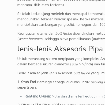
mencapai titik leleh tertentu.
Setelah kedua ujung meleleh dan mencapai temperatur 
menggunakan tekanan hidrolik spesifik. Ketika materi
menciptakan sambungan yang solid, homogen, dan 100
Keunggulan utama dari
butt fusion
dibandingkan metode
(
water hammer
), sehingga biaya pemeliharaan (
mainte
Jenis-Jenis Aksesoris Pip
Untuk merancang sistem perpipaan yang kompleks, Anda
dalam berbagai ukuran diameter (
Size
MM/Inch) dan tin
Berikut adalah jenis-jenis aksesoris
butt fusion
yang umu
1. Stub End
Berfungsi sebagai dudukan untuk
backing 
seperti baja.
Rentang Ukuran:
Mulai dari diameter kecil 63 mm (