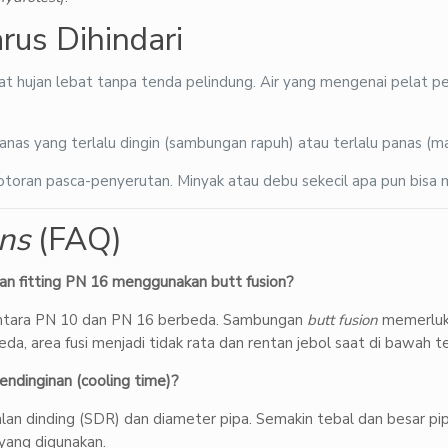
us Dihindari
 hujan lebat tanpa tenda pelindung. Air yang mengenai pelat 
s yang terlalu dingin (sambungan rapuh) atau terlalu panas (mat
toran pasca-penyerutan. Minyak atau debu sekecil apa pun bisa 
ns
(FAQ)
 fitting PN 16 menggunakan butt fusion?
 antara PN 10 dan PN 16 berbeda. Sambungan
butt fusion
memerluka
eda, area fusi menjadi tidak rata dan rentan jebol saat di bawah t
ndinginan (cooling time)?
an dinding (SDR) dan diameter pipa. Semakin tebal dan besar pip
yang digunakan.