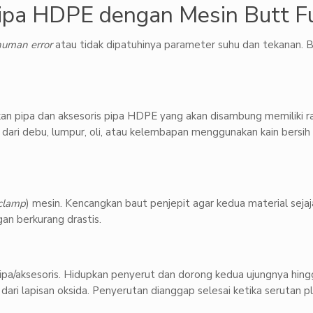
Pipa HDPE dengan Mesin Butt F
human error
atau tidak dipatuhinya parameter suhu dan tekanan. B
ikan pipa dan aksesoris pipa HDPE yang akan disambung memiliki r
 dari debu, lumpur, oli, atau kelembapan menggunakan kain bersih 
clamp
) mesin. Kencangkan baut penjepit agar kedua material seja
n berkurang drastis.
 pipa/aksesoris. Hidupkan penyerut dan dorong kedua ujungnya hin
ari lapisan oksida. Penyerutan dianggap selesai ketika serutan pl