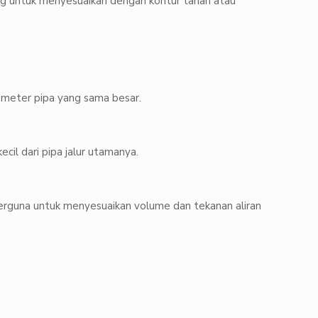
ng untuk menyesuaikan dengan kontur tanah atau
ameter pipa yang sama besar.
cil dari pipa jalur utamanya.
erguna untuk menyesuaikan volume dan tekanan aliran