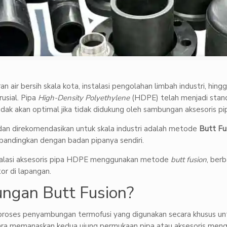
ran air bersih skala kota, instalasi pengolahan limbah industri, h
usial. Pipa
High-Density Polyethylene
(HDPE) telah menjadi standar
idak akan optimal jika tidak didukung oleh sambungan aksesoris p
 dan direkomendasikan untuk skala industri adalah metode
Butt Fu
andingkan dengan badan pipanya sendiri.
nstalasi aksesoris pipa HDPE menggunakan metode
butt fusion
, berb
or di lapangan.
ngan Butt Fusion?
roses penyambungan termofusi yang digunakan secara khusus untuk
n cara memanaskan kedua ujung permukaan pipa atau aksesoris me