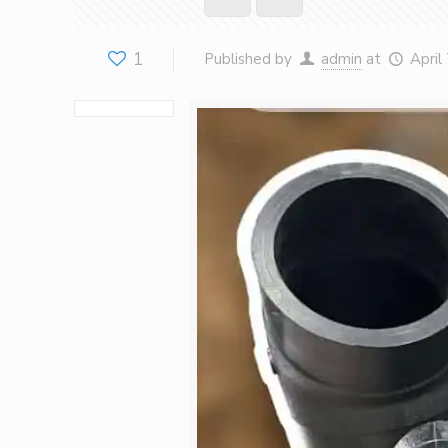
1
Published by
admin
at
April