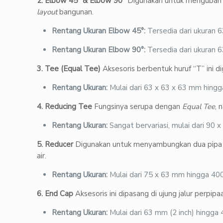
2. Elbow 45° & Elbow 90°
Digunakan untuk mengubah a
layout
bangunan.
Rentang Ukuran Elbow 45°:
Tersedia dari ukuran 6
Rentang Ukuran Elbow 90°:
Tersedia dari ukuran 6
3. Tee (Equal Tee)
Aksesoris berbentuk huruf “T” ini 
Rentang Ukuran:
Mulai dari 63 x 63 x 63 mm hingg
4. Reducing Tee
Fungsinya serupa dengan
Equal Tee
, 
Rentang Ukuran:
Sangat bervariasi, mulai dari 90
5. Reducer
Digunakan untuk menyambungkan dua pipa ya
air.
Rentang Ukuran:
Mulai dari 75 x 63 mm hingga 40
6. End Cap
Aksesoris ini dipasang di ujung jalur perpip
Rentang Ukuran:
Mulai dari 63 mm (2 inch) hingga 