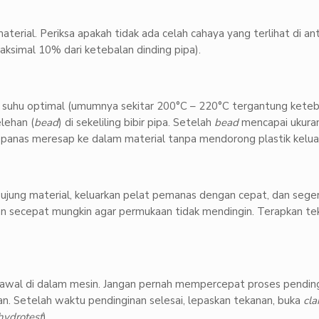
erial. Periksa apakah tidak ada celah cahaya yang terlihat di ant
maksimal 10% dari ketebalan dinding pipa).
 suhu optimal (umumnya sekitar 200°C – 220°C tergantung ketebal
elehan (
bead
) di sekeliling bibir pipa. Setelah
bead
mencapai ukuran
r panas meresap ke dalam material tanpa mendorong plastik kelua
ujung material, keluarkan pelat pemanas dengan cepat, dan sege
kan secepat mungkin agar permukaan tidak mendingin. Terapkan te
n awal di dalam mesin. Jangan pernah mempercepat proses pendi
n. Setelah waktu pendinginan selesai, lepaskan tekanan, buka
cl
hydrotest
).