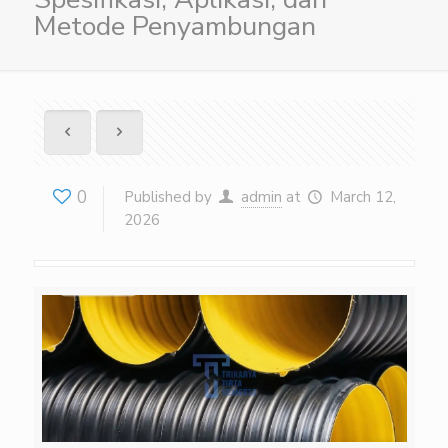
Metode Penyambungan
0
Published by
admin
at
March 12,
2026