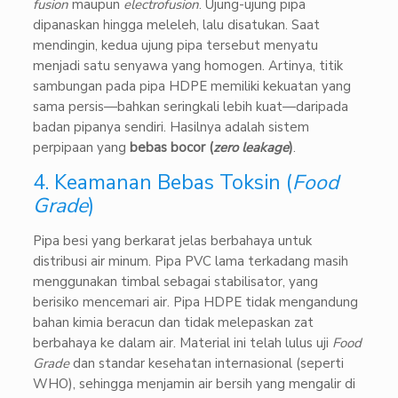
fusion
maupun
electrofusion
. Ujung-ujung pipa
dipanaskan hingga meleleh, lalu disatukan. Saat
mendingin, kedua ujung pipa tersebut menyatu
menjadi satu senyawa yang homogen. Artinya, titik
sambungan pada pipa HDPE memiliki kekuatan yang
sama persis—bahkan seringkali lebih kuat—daripada
badan pipanya sendiri. Hasilnya adalah sistem
perpipaan yang
bebas bocor (
zero leakage
)
.
4. Keamanan Bebas Toksin (
Food
Grade
)
Pipa besi yang berkarat jelas berbahaya untuk
distribusi air minum. Pipa PVC lama terkadang masih
menggunakan timbal sebagai stabilisator, yang
berisiko mencemari air. Pipa HDPE tidak mengandung
bahan kimia beracun dan tidak melepaskan zat
berbahaya ke dalam air. Material ini telah lulus uji
Food
Grade
dan standar kesehatan internasional (seperti
WHO), sehingga menjamin air bersih yang mengalir di