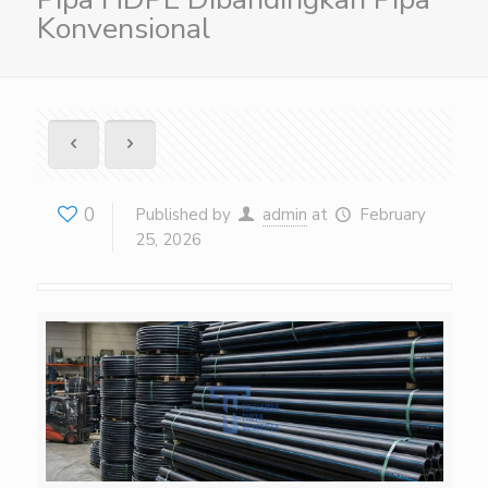
Konvensional
0
Published by
admin
at
February
25, 2026