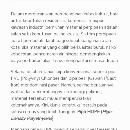
Dalam merencanakan pembangunan infrastruktur, baik
untuk kebutuhan residensial, komersial, maupun
kawasan industri, pemilihan material perpipaan adalah
salah satu keputusan paling krusial. Sistem perpipaan
ibarat pembuluh darah bagi sebuah bangunan atau
kota. Jika material yang dipilih berkualitas buruk, risiko
kebocoran, pencemaran air, hingga pembengkakan
biaya perbaikan akan terus menghantui di masa depan.
Selama puluhan tahun, pipa konvensional seperti pipa
PVC (Polyvinyl Chloride) dan pipa besi (Galvanis/Cast
Iron) mendominasi pasar. Namun, seiring berjalannya
waktu dan berkembangnya teknologi polimer,
material tersebut mulai memperlihatkan
kelemahannya. Kini, dunia konstruksi beralih pada
solusi cerdas yang lebih tangguh:
Pipa HDPE (
High-
Density Polyethylene
)
.
Mengapa pipa HDPE disebut sebagai investasi jangka