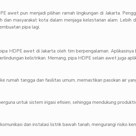
DPE awet pun menjadi pilihan ramah lingkungan di Jakarta. Pen
ah dan masyarakat kota dalam menjaga kelestarian alam. Lebih d
embuatan pipa lagi.
 pipa HDPE awet di Jakarta oleh tim berpengalaman. Aplikasinya 
perlindungan kelistrikan. Memang, pipa HDPE selain awet juga aplika
h ke rumah tangga dan fasilitas umum, memastikan pasokan air yan
guna untuk sistem irigasi efisien, sehingga mendukung produktivi
munikasi dan instalasi listrik bawah tanah, mengurangi risiko keru