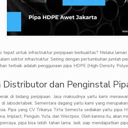
 tepat untuk infrastruktur perpipaan berkualitas? Melalui laman 
lam sektor infrastruktur. Seiring dengan pertumbuhan jumlah pen
 pilihan terbaik adalah penggunaan pipa HDPE (High-Density Poly
 Distributor dan Penginstal Pi
erak di bidang perpipaan. Jasa maksudnya yaitu kami menawa
 di Jabodetabek. Sementara dagang yaitu kami yang merupakan 
esia. Pipa yang CV Trikarya Tirta Semesta sediakan yaitu pipa
wa, Irriplast, Penguin, Yuta, dan Westpex. Oleh karena itu, akan
percaya, pipa bisa lebih tahan lama. Jadi, siap mendapatkan p