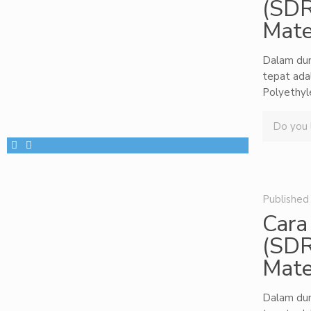
(SDR
Mate
Dalam duni
tepat ada
Polyethyl
Do you l
Published
Cara
(SDR
Mate
Dalam duni