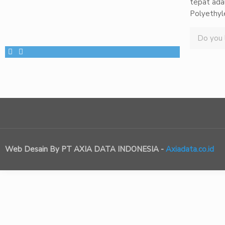
tepat ada
Polyethyl
Do you l
Web Desain By PT AXIA DATA INDONESIA -
Axiadata.co.id